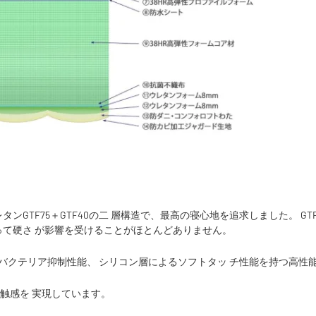
GTF75＋GTF40の二 層構造で、最高の寝心地を追求しました。 GT
って硬さ が影響を受けることがほとんどありません。
、バクテリア抑制性能、 シリコン層によるソフトタッ チ性能を持つ高性
の触感を 実現しています。