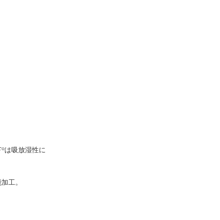
F®は吸放湿性に
能加工。