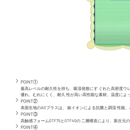
POINT①
最高レベルの耐久性を持ち、吸湿発散にす ぐれた高密度ウレタン
優れ、むれにくく、耐久 性が高い高性能な素材。温度によ
POINT②
表面生地のAGプラスは、 銀イオンによる抗菌と調湿 性能
POINT③
高触感フォームGTF75とGTF40の 二層構造により、新次元
POINT④