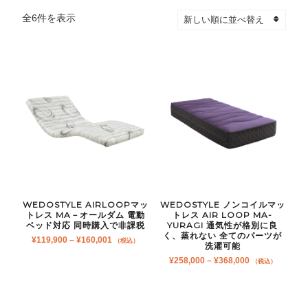
新
全6件を表示
し
い
順
WEDOSTYLE AIRLOOPマッ
WEDOSTYLE ノンコイルマッ
トレス MA－オールダム 電動
トレス AIR LOOP MA-
ベッド対応 同時購入で非課税
YURAGI 通気性が格別に良
く、蒸れない 全てのパーツが
価
¥
119,900
–
¥
160,001
（税込）
洗濯可能
格
価
¥
258,000
–
¥
368,000
（税込）
帯:
格
¥119,900
帯:
–
¥258,000
¥160,001