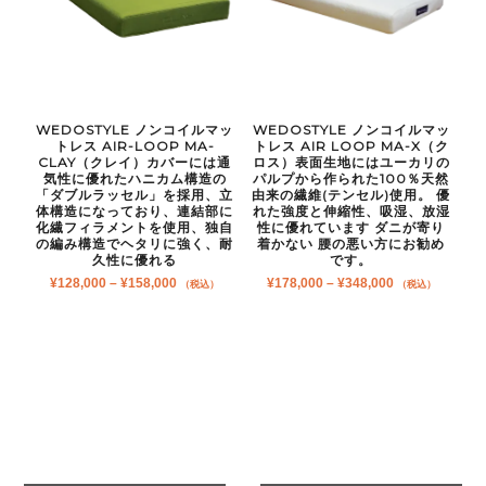
WEDOSTYLE ノンコイルマッ
WEDOSTYLE ノンコイルマッ
トレス AIR-LOOP MA-
トレス AIR LOOP MA-X（ク
CLAY（クレイ）カバーには通
ロス）表面生地にはユーカリの
気性に優れたハニカム構造の
パルプから作られた100％天然
「ダブルラッセル」を採用、立
由来の繊維(テンセル)使用。 優
体構造になっており、連結部に
れた強度と伸縮性、吸湿、放湿
化繊フィラメントを使用、独自
性に優れています ダニが寄り
の編み構造でヘタリに強く、耐
着かない 腰の悪い方にお勧め
久性に優れる
です。
価
価
¥
128,000
–
¥
158,000
¥
178,000
–
¥
348,000
（税込）
（税込）
格
格
帯:
帯:
¥128,000
¥178,000
–
–
¥158,000
¥348,000