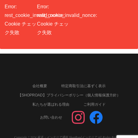
Error:
Error:
rest_cookie_invalid_nonce:
rest_cookie_invalid_nonce:
Cookie チェッ
Cookie チェッ
ク失敗
ク失敗
会社概要
特定商取引法に基ずく表示
【SHOPROAD】プライバシーポリシー（個人情報保護方針）
私たちが選ばれる理由
ご利用ガイド
お問い合わせ
Copyright ? 2024 家具・インテリア通販 ShopRoadインテリア.All Rights Reserved
|