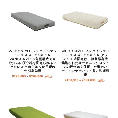
–
¥368,000
WEDOSTYLE ノンコイルマッ
WEDOSTYLE ノンコイルマッ
トレス AIR LOOP MA-
トレス AIR LOOP MA-グラ
VANGUARD ３分割構造で自
シアⅢ 表面布は、無農薬有機
分好みに寝心地を変えられるマ
栽培されたオーガニックコット
ットレス 竹炭生地を使用優れ
ンの混合布を使用。外装カバ
た消臭効果
ー、インナーパッド共に洗濯可
能
価
¥
198,000
–
¥
298,000
（税込）
価
¥
158,000
–
¥
188,000
格
（税込）
格
帯:
帯:
¥198,000
¥158,000
–
–
¥298,000
¥188,000