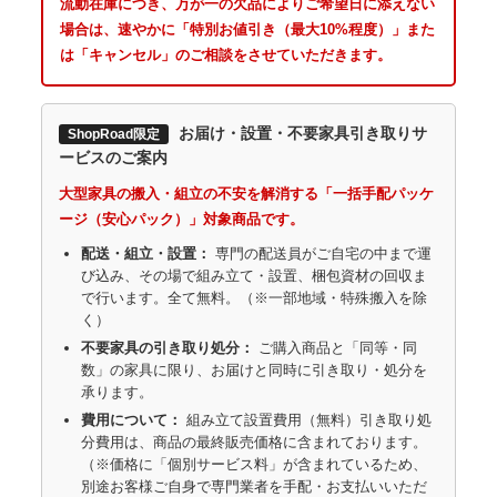
流動在庫につき、万が一の欠品によりご希望日に添えない
場合は、速やかに「特別お値引き（最大10%程度）」また
は「キャンセル」のご相談をさせていただきます。
お届け・設置・不要家具引き取りサ
ShopRoad限定
ービスのご案内
大型家具の搬入・組立の不安を解消する「一括手配パッケ
ージ（安心パック）」対象商品です。
配送・組立・設置：
専門の配送員がご自宅の中まで運
び込み、その場で組み立て・設置、梱包資材の回収ま
で行います。全て無料。（※一部地域・特殊搬入を除
く）
不要家具の引き取り処分：
ご購入商品と「同等・同
数」の家具に限り、お届けと同時に引き取り・処分を
承ります。
費用について：
組み立て設置費用（無料）引き取り処
分費用は、商品の最終販売価格に含まれております。
（※価格に「個別サービス料」が含まれているため、
別途お客様ご自身で専門業者を手配・お支払いいただ