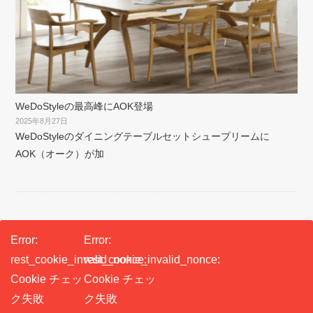
WeDoStyleの最高峰にAOK登場
2025年8月27日
WeDoStyleのダイニングテーブルセットシュープリームに
AOK（オーク）が加
Error:
Error:
rest_cookie_invalid_nonce:
rest_cookie_invalid_nonce:
Cookie チェッ
Cookie チェッ
ク失敗
ク失敗