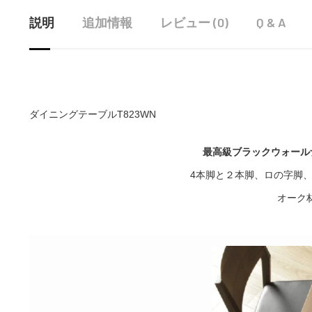
説明
追加情報
レビュー (0)
Q & A
ダイニングテーブルT823WN
最高級ブラックウォール
4本脚と２本脚、ロの字脚
オーク