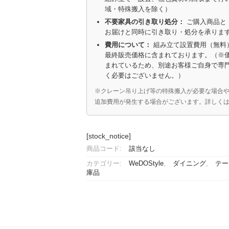
域・特殊搬入を除く）
不要家具の引き取り処分：
ご購入商品と
お届けと同時に引き取り・処分を承りま
費用について：
組み立て設置費用（無料
最終販売価格に含まれております。（※
まれているため、別途お客様ご自身で専
く必要はございません。）
※クレーン吊り上げ等の特殊搬入が必要な場合
追加費用が発生する場合がございます。詳しく
[stock_notice]
商品コード:
該当なし
カテゴリー:
WeDOStyle
,
ダイニング
,
テー
庫品