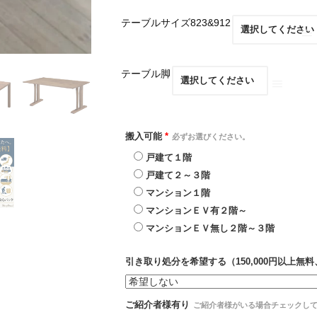
テーブルサイズ823&912
テーブル脚
搬入可能
*
必ずお選びください。
戸建て１階
戸建て２～３階
マンション１階
マンションＥＶ有２階～
マンションＥＶ無し２階～３階
引き取り処分を希望する（150,000円以上無料、
ご紹介者様有り
ご紹介者様がいる場合チェックし