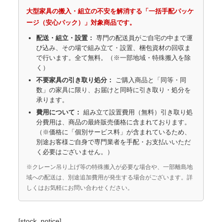
大型家具の搬入・組立の不安を解消する「一括手配パッケ
ージ（安心パック）」対象商品です。
配送・組立・設置：
専門の配送員がご自宅の中まで運
び込み、その場で組み立て・設置、梱包資材の回収ま
で行います。全て無料。（※一部地域・特殊搬入を除
く）
不要家具の引き取り処分：
ご購入商品と「同等・同
数」の家具に限り、お届けと同時に引き取り・処分を
承ります。
費用について：
組み立て設置費用（無料）引き取り処
分費用は、商品の最終販売価格に含まれております。
（※価格に「個別サービス料」が含まれているため、
別途お客様ご自身で専門業者を手配・お支払いいただ
く必要はございません。）
※クレーン吊り上げ等の特殊搬入が必要な場合や、一部離島地
域への配送は、別途追加費用が発生する場合がございます。詳
しくはお気軽にお問い合わせください。
[stock_notice]