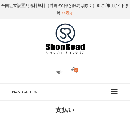
全国組立設置配送料無料（沖縄の1部と離島は除く）※ご利用ガイド参
照
非表示
0
Login
NAVIGATION
支払い